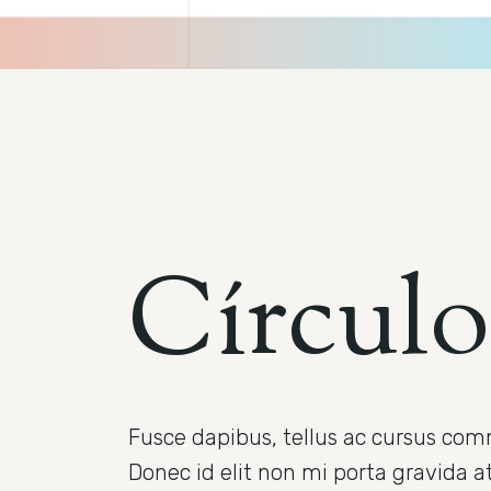
C
í
r
c
u
l
o
Fusce dapibus, tellus ac cursus co
Donec id elit non mi porta gravida 