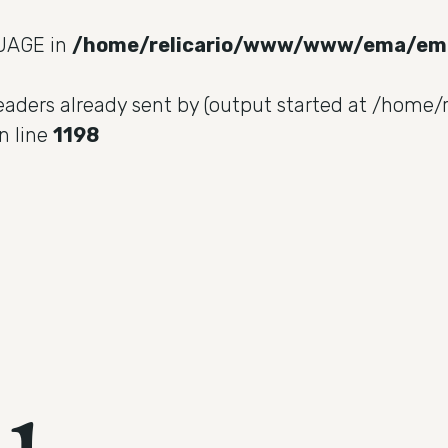
UAGE in
/home/relicario/www/www/ema/em
headers already sent by (output started at /hom
n line
1198