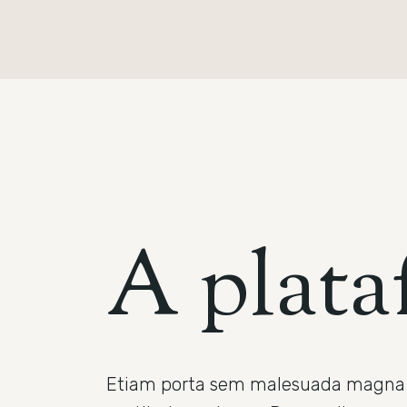
A
p
l
a
t
a
Etiam porta sem malesuada magna mol