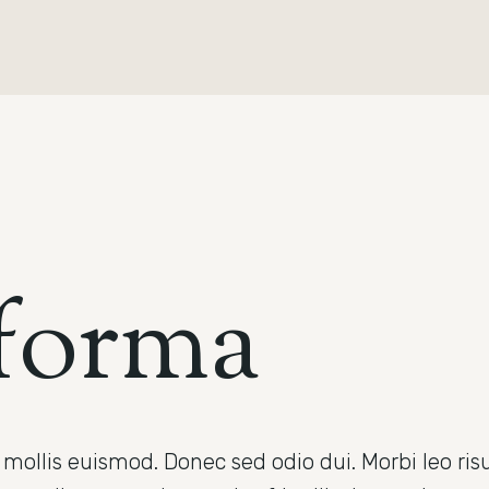
f
o
r
m
a
lis euismod. Donec sed odio dui. Morbi leo risus