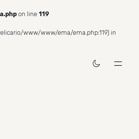
a.php
on line
119
e/relicario/www/www/ema/ema.php:119) in